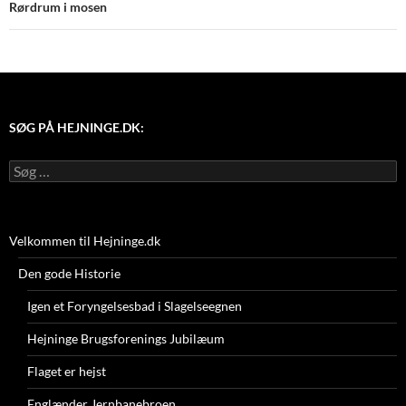
Rørdrum i mosen
SØG PÅ HEJNINGE.DK:
Søg
efter:
Velkommen til Hejninge.dk
Den gode Historie
Igen et Foryngelsesbad i Slagelseegnen
Hejninge Brugsforenings Jubilæum
Flaget er hejst
Englænder Jernbanebroen