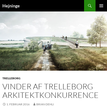
Søg
Hejninge
HOP
PRIMÆ
TIL
MENU
INDHOLD
TRELLEBORG
VINDER AF TRELLEBORG
ARKITEKTKONKURRENCE
1. FEBRUAR 2016
BRIAN DEHLI