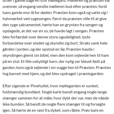
lå der i gamle dage en stor møllegård. Mølleren og præsten var
uvenner, så engang sendte mølleren bud efter præsten, fordi
hans gamle mor lå for døden. Præsten kom også og satte sig i
halvmørket ved sygesengen. Først da præsten ville til at give
den syge sakramentet, hørte han en grynten fra sengen og
opdagede, at det var en so, de havde lagt i sengen. Præsten
blev forfærdet over denne store ugudelighed, lyste
forbandelse over stedet og skyndte sig bort. Straks sank hele
gården i jorden, og der opstod en Sø. Præsten havde i
skyndingen glemt sin bibel, men den kom sejlende hen til ham
på en stol. Et lille uskyldigt barn, der nylig var blevet født på
garden, kom også sejlende i sin vugge hen til Præsten. Præsten
tog barnet med hjem, og det blev opdraget i præstegarden.
Efter sigende er Pinehullet, hvor møllegarden er sunket,
fuldstændig bundløst. Nogle karle bandt engang nogle lange
stænger sammen for at måle, hvor dybt der var, men de nåede
ikke bunden. Så bandt de nogle flere stænger til og forsøgte
igen. Så hørte de en røst fra dybet, som råbte: Prøv bare en