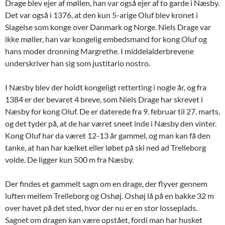
Drage blev ejer af møllen, han var også ejer af to garde i Næsby.
Det var også i 1376, at den kun 5-arige Oluf blev kronet i
Slagelse som konge over Danmark og Norge. Niels Drage var
ikke møller, han var kongelig embedsmand for kong Oluf og
hans moder dronning Margrethe. I middelalderbrevene
underskriver han sig som justitario nostro.
I Næsby blev der holdt kongeligt retterting i nogle år, og fra
1384 er der bevaret 4 breve, som Niels Drage har skrevet i
Næsby for kong Oluf. De er daterede fra 9. februar til 27. marts,
og det tyder på, at de har været sneet inde i Næsby den vinter.
Kong Oluf har da været 12-13 år gammel, og man kan få den
tanke, at han har kælket eller løbet på ski ned ad Trelleborg
volde. De ligger kun 500 m fra Næsby.
Der findes et gammelt sagn om en drage, der flyver gennem
luften mellem Trelleborg og Oshøj. Oshøj lå på en bakke 32 m
over havet på det sted, hvor der nu er en stor losseplads.
Sagnet om dragen kan være opstået, fordi man har husket