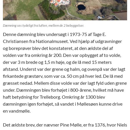
Dæmning ses tydeligt fra luften, mellem de 2 bebyggelser.
Denne dæmning blev undersøgt i 1973-75 af Tage E.
Christiansen fra Nationalmuseet. Ved hjælp af udgravninger
og boreprøver blev det konstateret, at den ældste del af
volden var fra omkring år 200. Den var opbygget af to volde,
der var 3 m brede og 1,5 m høje, og de lå med 15 meters
afstand. Underst var der grene og halm, og ovenpå var der lagt
firkantede græstørv, som var ca. 50 cm på hver led. De lå med
græsset nedad. Mellem disse volde var der lagt fyld uden grene
under. Dæmningen blev forhøjet i 800-årene, hvilket må have
haft betydning for Trelleborg. Omkring år 1300 blev
dæmningen igen forhøjet, så vandet i Møllesøen kunne drive
en vandmølle.
Det ældste brev, der nævner Pine Mølle, er fra 1376, hvor Niels