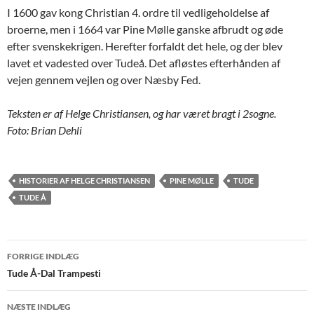
I 1600 gav kong Christian 4. ordre til vedligeholdelse af
broerne, men i 1664 var Pine Mølle ganske afbrudt og øde
efter svenskekrigen. Herefter forfaldt det hele, og der blev
lavet et vadested over Tudeå. Det afløstes efterhånden af
vejen gennem vejlen og over Næsby Fed.
Teksten er af Helge Christiansen, og har været bragt i 2sogne.
Foto: Brian Dehli
HISTORIER AF HELGE CHRISTIANSEN
PINE MØLLE
TUDE
TUDE Å
Indlægsnavigation
FORRIGE INDLÆG
Tude Å-Dal Trampesti
NÆSTE INDLÆG