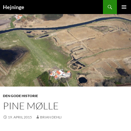
Søg
Hejninge
HOP
PRIMÆ
TIL
MENU
INDHOLD
DEN GODE HISTORIE
PINE MØLLE
19. APRIL 2015
BRIAN DEHLI