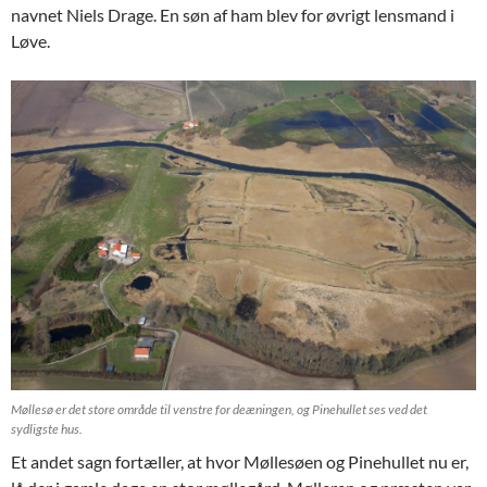
navnet Niels Drage. En søn af ham blev for øvrigt lensmand i
Løve.
Møllesø er det store område til venstre for deæningen, og Pinehullet ses ved det
sydligste hus.
Et andet sagn fortæller, at hvor Møllesøen og Pinehullet nu er,