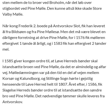
sten mellem de to broer ved Broholm, når det løb over
stigbordet ved Pine Mølle. Den kunne altså ikke skade Store
Valby Mølle.
Når kong Frederik 2. boede på Antvorskov Slot, fik han leveret
ål fra Bildsøen og fra Pine Møllesø. Men det må være blevet en
dårligere forretning at drive Pine Mølle, for i 1576 fik mølleren
eftergivet 1 tønde ål årligt, og i 1583 fik han eftergivet 2 tønder
mel.
I 1585 giver kongen ordre til, at Løve Herreds bønder skal
istandsætte broen ved Pine Mølle, da det er almindelig og alfar
vej. Mølledæmningen var på den tid en del af vejen mellem
Korsør og Kalundborg, og Stillinge Sogn hørte i gejstlig
henseende til Løve Herred helt til 1807. Året efter, i 1586, fik
Slagelse Herreds bønder ordre til at istandsætte den søndre
bro ved Pine Mølle. Det nødvendige tømmer skulle leveres fra
Antvorskov.