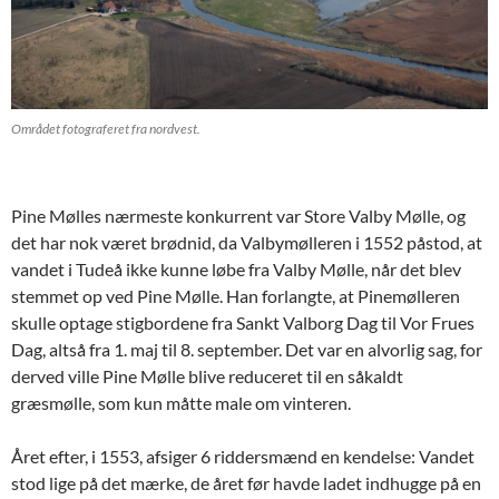
Området fotograferet fra nordvest.
Pine Mølles nærmeste konkurrent var Store Valby Mølle, og
det har nok været brødnid, da Valbymølleren i 1552 påstod, at
vandet i Tudeå ikke kunne løbe fra Valby Mølle, når det blev
stemmet op ved Pine Mølle. Han forlangte, at Pinemølleren
skulle optage stigbordene fra Sankt Valborg Dag til Vor Frues
Dag, altså fra 1. maj til 8. september. Det var en alvorlig sag, for
derved ville Pine Mølle blive reduceret til en såkaldt
græsmølle, som kun måtte male om vinteren.
Året efter, i 1553, afsiger 6 riddersmænd en kendelse: Vandet
stod lige på det mærke, de året før havde ladet indhugge på en