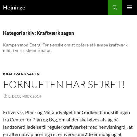
Søg
Hejninge
HOP
PRIMÆ
TIL
MENU
INDHOLD
Kategoriarkiv: Kraftværk sagen
Kampen mod Energi Fyns ønske om at opføre et kæmpe kraftværk
midt i vores skønne natur.
KRAFTVÆRK SAGEN
FORNUFTEN HAR SEJRET!
3. DECEMBER 2014
Erhvervs-, Plan- og Miljøudvalget har Godkendt indstillingen
fra Center for Plan og Byg, om at der skal gives afslag på
landzonetilladelse til regulerkraftværket med henvisning til, at
en alternativ placering i et erhvervsområde er mulig og at