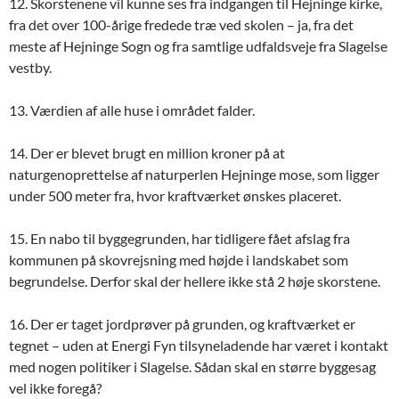
12. Skorstenene vil kunne ses fra indgangen til Hejninge kirke,
fra det over 100-årige fredede træ ved skolen – ja, fra det
meste af Hejninge Sogn og fra samtlige udfaldsveje fra Slagelse
vestby.
13. Værdien af alle huse i området falder.
14. Der er blevet brugt en million kroner på at
naturgenoprettelse af naturperlen Hejninge mose, som ligger
under 500 meter fra, hvor kraftværket ønskes placeret.
15. En nabo til byggegrunden, har tidligere fået afslag fra
kommunen på skovrejsning med højde i landskabet som
begrundelse. Derfor skal der hellere ikke stå 2 høje skorstene.
16. Der er taget jordprøver på grunden, og kraftværket er
tegnet – uden at Energi Fyn tilsyneladende har været i kontakt
med nogen politiker i Slagelse. Sådan skal en større byggesag
vel ikke foregå?