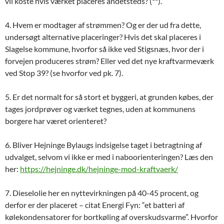
vil koste hvis værket placeres andetsteds? (**).
4. Hvem er modtager af strømmen? Og er der ud fra dette,
undersøgt alternative placeringer? Hvis det skal placeres i
Slagelse kommune, hvorfor så ikke ved Stigsnæs, hvor der i
forvejen produceres strøm? Eller ved det nye kraftvarmeværk
ved Stop 39? (se hvorfor ved pk. 7).
5. Er det normalt for så stort et byggeri, at grunden købes, der
tages jordprøver og værket tegnes, uden at kommunens
borgere har været orienteret?
6. Bliver Hejninge Bylaugs indsigelse taget i betragtning af
udvalget, selvom vi ikke er med i naboorienteringen? Læs den
her:
https://hejninge.dk/hejninge-mod-kraftvaerk/
7. Dieselolie her en nyttevirkningen på 40-45 procent, og
derfor er der placeret – citat Energi Fyn: “et batteri af
kølekondensatorer for bortkøling af overskudsvarme”. Hvorfor