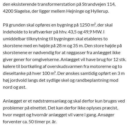
den eksisterende transformerstation på Strandvejen 114,
4200 Slagelse, der ligger mellem Hejninge og Hyllerup.
På grunden skal opføres en bygning på 1250 m², der skal
indeholde to kraftværker på hhv. 43,5 og 49,9 MW. I
umiddelbar tilknytning til bygningen skal etableres to
skorstene med en højde på 28 m og 35 m. Den store højde på
skorstenene er nødvendig for at røggasser fra anlægget ikke
giver gener for omgivelserne. Anlægget vil have brug for 12 stk.
kølere til bortkøling af overskudsvarmen fra motorerne og to
dieseltanke på hver 100 m³. Der ønskes samtidig opført en 3 m
høj jordvold langs det sydlige skel og randbeplantning mod
nord og øst.
Anlægget er et nødstrømsanlæg og skal derfor kun bruges ved
problemer på elnettet. Det kan derfor ikke oplyses præcist,
hvor meget og hvornår anlægget vil være i gang. Ansøger
forventer ca. 50 timer pr. år.