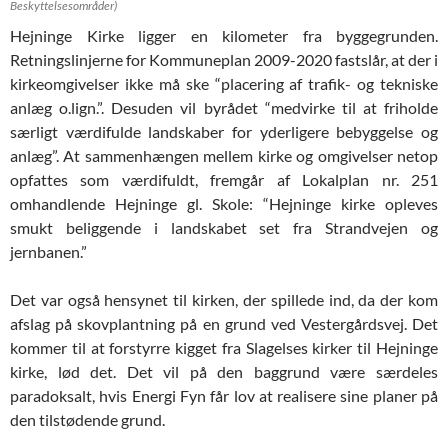
Beskyttelsesområder)
Hejninge Kirke ligger en kilometer fra byggegrunden.
Retningslinjerne for Kommuneplan 2009-2020 fastslår, at der i
kirkeomgivelser ikke må ske “placering af trafik- og tekniske
anlæg o.lign.”. Desuden vil byrådet “medvirke til at friholde
særligt værdifulde landskaber for yderligere bebyggelse og
anlæg”. At sammenhængen mellem kirke og omgivelser netop
opfattes som værdifuldt, fremgår af Lokalplan nr. 251
omhandlende Hejninge gl. Skole: “Hejninge kirke opleves
smukt beliggende i landskabet set fra Strandvejen og
jernbanen.”
Det var også hensynet til kirken, der spillede ind, da der kom
afslag på skovplantning på en grund ved Vestergårdsvej. Det
kommer til at forstyrre kigget fra Slagelses kirker til Hejninge
kirke, lød det. Det vil på den baggrund være særdeles
paradoksalt, hvis Energi Fyn får lov at realisere sine planer på
den tilstødende grund.