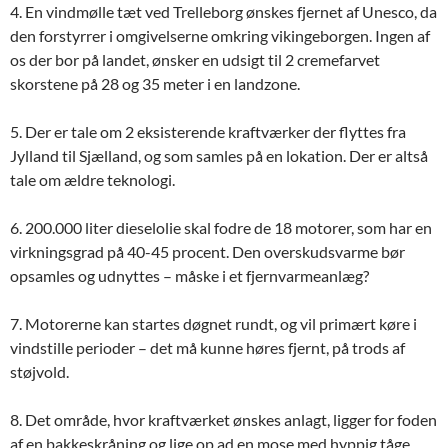
4. En vindmølle tæt ved Trelleborg ønskes fjernet af Unesco, da
den forstyrrer i omgivelserne omkring vikingeborgen. Ingen af
os der bor på landet, ønsker en udsigt til 2 cremefarvet
skorstene på 28 og 35 meter i en landzone.
5. Der er tale om 2 eksisterende kraftværker der flyttes fra
Jylland til Sjælland, og som samles på en lokation. Der er altså
tale om ældre teknologi.
6. 200.000 liter dieselolie skal fodre de 18 motorer, som har en
virkningsgrad på 40-45 procent. Den overskudsvarme bør
opsamles og udnyttes – måske i et fjernvarmeanlæg?
7. Motorerne kan startes døgnet rundt, og vil primært køre i
vindstille perioder – det må kunne høres fjernt, på trods af
støjvold.
8. Det område, hvor kraftværket ønskes anlagt, ligger for foden
af en bakkeskråning og lige op ad en mose med hyppig tåge.