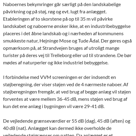
Naboernes bekymringer går særligt på den landskabelige
påvirkning og på støj, røg og evt. lugt fra anlægget.
Etableringen af to skorstene på op til 35 m vil påvirke
landskabet og naboerne ønsker ikke, at en industribebyggelse
placeres i det åbne landskab og i nærheden af kommunens
smukkeste natur, Hejninge Mose og Tude Ådal. Der gøres også
opmærksom på, at Strandvejen bruges af utroligt mange
turister på deres vej til Trelleborg eller ud til strandene. De bør
mødes af naturperler og ikke industriel bebyggelse.
I forbindelse med VVM screeningen er der indsendt en
støjberegning, der viser støjen ved de 4 nærmeste naboer. Af
støjberegningen fremgår, at ved brug af begge anlæg vil støjen
forventes at være mellem 36-45 dB, mens støjen ved brug af
kun det ene anlæg i bygningen vil være 29-41 dB.
De vejledende grænseværdier er 55 dB (dag), 45 dB (aften) og
40 dB (nat). Anlægget kan dermed ikke overholde de
vejledende støjgrænser om natten. Da anlægget er et