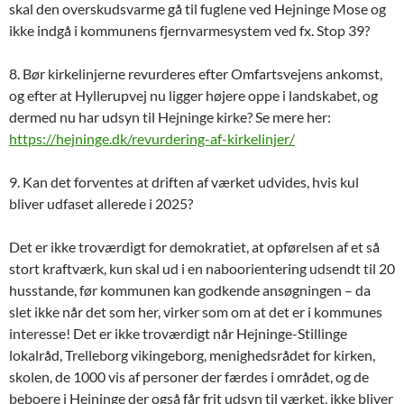
skal den overskudsvarme gå til fuglene ved Hejninge Mose og
ikke indgå i kommunens fjernvarmesystem ved fx. Stop 39?
8. Bør kirkelinjerne revurderes efter Omfartsvejens ankomst,
og efter at Hyllerupvej nu ligger højere oppe i landskabet, og
dermed nu har udsyn til Hejninge kirke? Se mere her:
https://hejninge.dk/revurdering-af-kirkelinjer/
9. Kan det forventes at driften af værket udvides, hvis kul
bliver udfaset allerede i 2025?
Det er ikke troværdigt for demokratiet, at opførelsen af et så
stort kraftværk, kun skal ud i en naboorientering udsendt til 20
husstande, før kommunen kan godkende ansøgningen – da
slet ikke når det som her, virker som om at det er i kommunes
interesse! Det er ikke troværdigt når Hejninge-Stillinge
lokalråd, Trelleborg vikingeborg, menighedsrådet for kirken,
skolen, de 1000 vis af personer der færdes i området, og de
beboere i Hejninge der også får frit udsyn til værket, ikke bliver