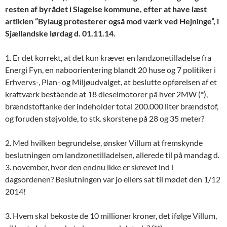
resten af byrådet i Slagelse kommune, efter at have læst
artiklen “Bylaug protesterer også mod værk ved Hejninge”, i
Sjællandske lørdag d. 01.11.14.
1. Er det korrekt, at det kun kræver en landzonetilladelse fra
Energi Fyn, en naboorientering blandt 20 huse og 7 politiker i
Erhvervs-, Plan- og Miljøudvalget, at beslutte opførelsen af et
kraftværk bestående at 18 dieselmotorer på hver 2MW (*),
brændstoftanke der indeholder total 200.000 liter brændstof,
og foruden støjvolde, to stk. skorstene på 28 og 35 meter?
2. Med hvilken begrundelse, ønsker Villum at fremskynde
beslutningen om landzonetilladelsen, allerede til på mandag d.
3. november, hvor den endnu ikke er skrevet ind i
dagsordenen? Beslutningen var jo ellers sat til mødet den 1/12
2014!
3. Hvem skal bekoste de 10 millioner kroner, det ifølge Villum,