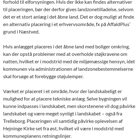
forhold til elforsyningen. Hvis der ikke kan findes alternativer
til placeringen, bør der derfor gives landzonetilladelse, selvom
det er et stort anlæg i det åbne land. Det er dog muligt at finde
en alternativ placering i et erhvervsområde, fx på AffaldPlus’
grund i Næstved.
Hvis anlægget placeres i det åbne land med boliger omkring,
kan der opstå problemer med at overholde støjkravene om
natten, hvilket er i modstrid med de miljømæssige hensyn, idet
kommunen via administrationen af landzonebestemmelserne
skal forsøge at forebygge støjulemper.
Værket er placeret i et område, hvor der landskabeligt er
mulighed for at placere tekniske anlæg. Selve bygningen vil
kunne indpasses i landskabet, men skorstenene vil dog påvirke
landskabet og være meget synligt i landskabet – også fra
Trelleborg. Placeringen vil samtidig påvirke oplevelsen af
Hejninge Kirke set fra øst, hvilket vil være i modstrid med
kommuneplanens retningslinjer.