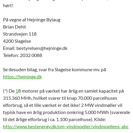
hørt!
På vegne af Hejninge Bylaug
Brian Dehli
Strandvejen 118
4200 Slagelse
Email: bestyrelsen@hejninge.dk
Telefon: 2032 0088
Se desuden bilag, svar fra Slagelse kommune mv. på
https://hejninge.dk
(*) De
1
8 motorer på værket har årlig en samlet kapacitet på
315.360 MHh, hvilket svarer til knap 70.000 parcelhuses
elforbrug, så et lille værket er det ikke! 2 MW vindmøller vil
typisk have en årlig produktion omkring 5.000 MWh (svarende
til det årlige elforbrug i ca. 1.100 parcelhuse). Kilde:
http://www.bestenergy.dk/om-vindmoeller/vindmoellens-abc