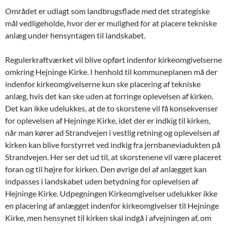
Området er udlagt som landbrugsflade med det strategiske
mål vedligeholde, hvor der er mulighed for at placere tekniske
anlæg under hensyntagen til landskabet.
Regulerkraftværket vil blive opført indenfor kirkeomgivelserne
omkring Hejninge Kirke. I henhold til kommuneplanen må der
indenfor kirkeomgivelserne kun ske placering af tekniske
anlæg, hvis det kan ske uden at forringe oplevelsen af kirken.
Det kan ikke udelukkes, at de to skorstene vil få konsekvenser
for oplevelsen af Hejninge Kirke, idet der er indkig til kirken,
når man kører ad Strandvejen i vestlig retning og oplevelsen af
kirken kan blive forstyrret ved indkig fra jernbaneviadukten på
Strandvejen. Her ser det ud til, at skorstenene vil være placeret
foran og til højre for kirken. Den øvrige del af anlægget kan
indpasses i landskabet uden betydning for oplevelsen af
Hejninge Kirke. Udpegningen Kirkeomgivelser udelukker ikke
en placering af anlægget indenfor kirkeomgivelser til Hejninge
Kirke, men hensynet til kirken skal indgå i afvejningen af, om