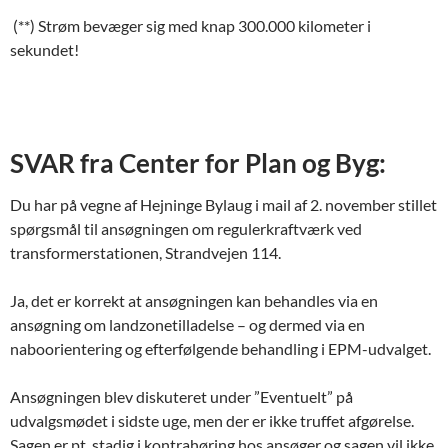
(**) Strøm bevæger sig med knap 300.000 kilometer i
sekundet!
SVAR fra Center for Plan og Byg:
Du har på vegne af Hejninge Bylaug i mail af 2. november stillet
spørgsmål til ansøgningen om regulerkraftværk ved
transformerstationen, Strandvejen 114.
Ja, det er korrekt at ansøgningen kan behandles via en
ansøgning om landzonetilladelse – og dermed via en
naboorientering og efterfølgende behandling i EPM-udvalget.
Ansøgningen blev diskuteret under ”Eventuelt” på
udvalgsmødet i sidste uge, men der er ikke truffet afgørelse.
Sagen er pt. stadig i kontrahøring hos ansøger og sagen vil ikke