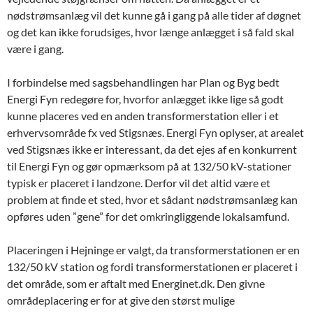
nødstrømsanlæg vil det kunne gå i gang på alle tider af døgnet
og det kan ikke forudsiges, hvor længe anlægget i så fald skal
være i gang.
I forbindelse med sagsbehandlingen har Plan og Byg bedt
Energi Fyn redegøre for, hvorfor anlægget ikke lige så godt
kunne placeres ved en anden transformerstation eller i et
erhvervsområde fx ved Stigsnæs. Energi Fyn oplyser, at arealet
ved Stigsnæs ikke er interessant, da det ejes af en konkurrent
til Energi Fyn og gør opmærksom på at 132/50 kV-stationer
typisk er placeret i landzone. Derfor vil det altid være et
problem at finde et sted, hvor et sådant nødstrømsanlæg kan
opføres uden ”gene” for det omkringliggende lokalsamfund.
Placeringen i Hejninge er valgt, da transformerstationen er en
132/50 kV station og fordi transformerstationen er placeret i
det område, som er aftalt med Energinet.dk. Den givne
områdeplacering er for at give den størst mulige