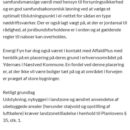
samfundsmæssige værdi med hensyn til forsyningssikkerhed
og en god samfundsøkonomisk løsning ved at vælge et
optimalt tilslutningspunkt i el-nettet for sådan en type
nøddriftsværker. Der er også lagt vægt på, at der er jordareal til
rådighed, at jordbundsforholdene er i orden og at gældende
regler til naboer kan overholdes.
Energi Fyn har dog også været i kontakt med AffaldPlus med
henblik på en placering på deres grund i erhvervsområdet på
Ydernæs i Næstved Kommune. En fordel ved denne placering
er, at der ikke vil være boliger tæt på og at området i forvejen
er præget af store bygninger.
Retligt grundlag
Udstykning, nybyggeri i landzone og ændret anvendelse af
ubebyggede arealer (herunder støjvold og opstilling af
luftkølere) kræver landzonetilladelse i henhold til Planlovens §
35, stk. 1.