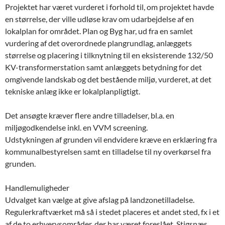
Projektet har været vurderet i forhold til, om projektet havde
en størrelse, der ville udløse krav om udarbejdelse af en
lokalplan for området. Plan og Byg har, ud fra en samlet
vurdering af det overordnede plangrundlag, anlæggets
størrelse og placering i tilknytning til en eksisterende 132/50
KV-transformerstation samt anlæggets betydning for det
omgivende landskab og det bestående miljø, vurderet, at det
tekniske anlæg ikke er lokalplanpligtigt.
Det ansøgte kræver flere andre tilladelser, bl.a. en
miljøgodkendelse inkl. en VVM screening.
Udstykningen af grunden vil endvidere kræve en erklæring fra
kommunalbestyrelsen samt en tilladelse til ny overkørsel fra
grunden.
Handlemuligheder
Udvalget kan vælge at give afslag på landzonetilladelse.
Regulerkraftværket må så i stedet placeres et andet sted, fx i et
af de to erhvervsområder, der har været foreslået, Stigsnæs