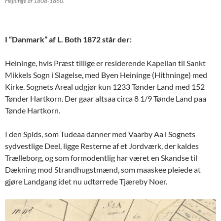
Hejninge år 1808-1860.
I “Danmark” af L. Both 1872 står der:
Heininge, hvis Præst tillige er residerende Kapellan til Sankt
Mikkels Sogn i Slagelse, med Byen Heininge (Hithninge) med
Kirke. Sognets Areal udgjør kun 1233 Tønder Land med 152
Tønder Hartkorn. Der gaar altsaa circa 8 1/9 Tønde Land paa
Tønde Hartkorn.
I den Spids, som Tudeaa danner med Vaarby Aa i Sognets
sydvestlige Deel, ligge Resterne af et Jordværk, der kaldes
Trælleborg, og som formodentlig har været en Skandse til
Dækning mod Strandhugstmænd, som maaskee pleiede at
gjøre Landgang idet nu udtørrede Tjæreby Noer.