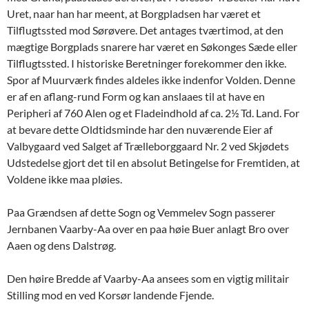
Uret, naar han har meent, at Borgpladsen har været et
Tilflugtssted mod Sørøvere. Det antages tværtimod, at den
mægtige Borgplads snarere har været en Søkonges Sæde eller
Tilflugtssted. I historiske Beretninger forekommer den ikke.
Spor af Muurværk findes aldeles ikke indenfor Volden. Denne
er af en aflang-rund Form og kan anslaaes til at have en
Peripheri af 760 Alen og et Fladeindhold af ca. 2½ Td. Land. For
at bevare dette Oldtidsminde har den nuværende Eier af
Valbygaard ved Salget af Trælleborggaard Nr. 2 ved Skjødets
Udstedelse gjort det til en absolut Betingelse for Fremtiden, at
Voldene ikke maa pløies.
Paa Grændsen af dette Sogn og Vemmelev Sogn passerer
Jernbanen Vaarby-Aa over en paa høie Buer anlagt Bro over
Aaen og dens Dalstrøg.
Den høire Bredde af Vaarby-Aa ansees som en vigtig militair
Stilling mod en ved Korsør landende Fjende.