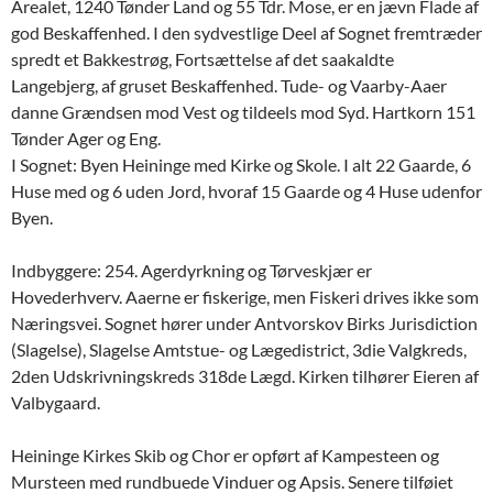
Arealet, 1240 Tønder Land og 55 Tdr. Mose, er en jævn Flade af
god Beskaffenhed. I den sydvestlige Deel af Sognet fremtræder
spredt et Bakkestrøg, Fortsættelse af det saakaldte
Langebjerg, af gruset Beskaffenhed. Tude- og Vaarby-Aaer
danne Grændsen mod Vest og tildeels mod Syd. Hartkorn 151
Tønder Ager og Eng.
I Sognet: Byen Heininge med Kirke og Skole. I alt 22 Gaarde, 6
Huse med og 6 uden Jord, hvoraf 15 Gaarde og 4 Huse udenfor
Byen.
Indbyggere: 254. Agerdyrkning og Tørveskjær er
Hovederhverv. Aaerne er fiskerige, men Fiskeri drives ikke som
Næringsvei. Sognet hører under Antvorskov Birks Jurisdiction
(Slagelse), Slagelse Amtstue- og Lægedistrict, 3die Valgkreds,
2den Udskrivningskreds 318de Lægd. Kirken tilhører Eieren af
Valbygaard.
Heininge Kirkes Skib og Chor er opført af Kampesteen og
Mursteen med rundbuede Vinduer og Apsis. Senere tilføiet