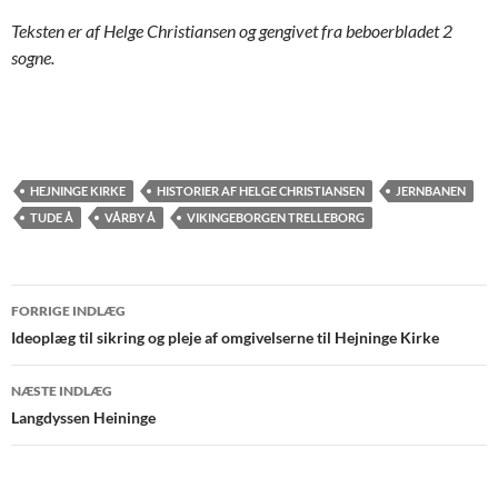
Teksten er af Helge Christiansen og gengivet fra beboerbladet 2
sogne.
HEJNINGE KIRKE
HISTORIER AF HELGE CHRISTIANSEN
JERNBANEN
TUDE Å
VÅRBY Å
VIKINGEBORGEN TRELLEBORG
Indlægsnavigation
FORRIGE INDLÆG
Ideoplæg til sikring og pleje af omgivelserne til Hejninge Kirke
NÆSTE INDLÆG
Langdyssen Heininge