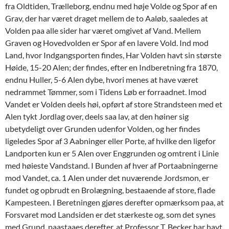
fra Oldtiden, Trælleborg, endnu med høje Volde og Spor af en
Grav, der har været draget mellem de to Aaløb, saaledes at
Volden paa alle sider har været omgivet af Vand. Mellem
Graven og Hovedvolden er Spor af en lavere Vold. Ind mod
Land, hvor Indgangsporten findes, Har Volden havt sin største
Høide, 15-20 Alen; der findes, efter en Indberetning fra 1870,
endnu Huller, 5-6 Alen dybe, hvori menes at have været
nedrammet Tømmer, som i Tidens Løb er forraadnet. Imod
Vandet er Volden deels høi, opført af store Strandsteen med et
Alen tykt Jordlag over, deels saa lav, at den høiner sig
ubetydeligt over Grunden udenfor Volden, og her findes
ligeledes Spor af 3 Aabninger eller Porte, af hvilke den ligefor
Landporten kun er 5 Alen over Enggrunden og omtrent i Linie
med høieste Vandstand. I Bunden af hver af Portaabningerne
mod Vandet, ca. 1 Alen under det nuværende Jordsmon, er
fundet og opbrudt en Brolægning, bestaaende af store, flade
Kampesteen. I Beretningen gjøres derefter opmærksom paa, at
Forsvaret mod Landsiden er det stærkeste og, som det synes
med Grund, paastaaes derefter, at Professor T. Becker har havt