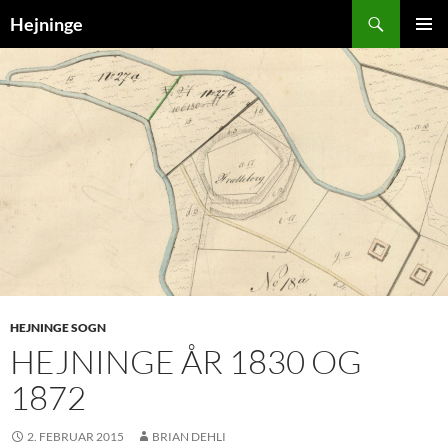
Søg
Hejninge
HOP
PRIMÆ
TIL
MENU
INDHOLD
HEJNINGE SOGN
HEJNINGE ÅR 1830 OG
1872
2. FEBRUAR 2015
BRIAN DEHLI