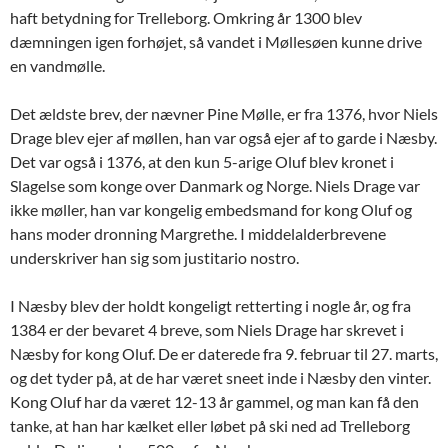
haft betydning for Trelleborg. Omkring år 1300 blev
dæmningen igen forhøjet, så vandet i Møllesøen kunne drive
en vandmølle.
Det ældste brev, der nævner Pine Mølle, er fra 1376, hvor Niels
Drage blev ejer af møllen, han var også ejer af to garde i Næsby.
Det var også i 1376, at den kun 5-arige Oluf blev kronet i
Slagelse som konge over Danmark og Norge. Niels Drage var
ikke møller, han var kongelig embedsmand for kong Oluf og
hans moder dronning Margrethe. I middelalderbrevene
underskriver han sig som justitario nostro.
I Næsby blev der holdt kongeligt retterting i nogle år, og fra
1384 er der bevaret 4 breve, som Niels Drage har skrevet i
Næsby for kong Oluf. De er daterede fra 9. februar til 27. marts,
og det tyder på, at de har været sneet inde i Næsby den vinter.
Kong Oluf har da været 12-13 år gammel, og man kan få den
tanke, at han har kælket eller løbet på ski ned ad Trelleborg