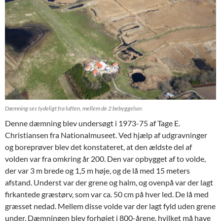
Dæmning ses tydeligt fra luften, mellem de 2 bebyggelser.
Denne dæmning blev undersøgt i 1973-75 af Tage E.
Christiansen fra Nationalmuseet. Ved hjælp af udgravninger
og boreprøver blev det konstateret, at den ældste del af
volden var fra omkring år 200. Den var opbygget af to volde,
der var 3 m brede og 1,5 m høje, og de lå med 15 meters
afstand. Underst var der grene og halm, og ovenpå var der lagt
firkantede græstørv, som var ca. 50 cm på hver led. De lå med
græsset nedad. Mellem disse volde var der lagt fyld uden grene
under. Dæmningen blev forhøjet i 800-årene, hvilket må have