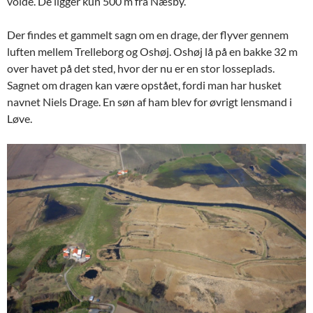
volde. De ligger kun 500 m fra Næsby.
Der findes et gammelt sagn om en drage, der flyver gennem
luften mellem Trelleborg og Oshøj. Oshøj lå på en bakke 32 m
over havet på det sted, hvor der nu er en stor losseplads.
Sagnet om dragen kan være opstået, fordi man har husket
navnet Niels Drage. En søn af ham blev for øvrigt lensmand i
Løve.