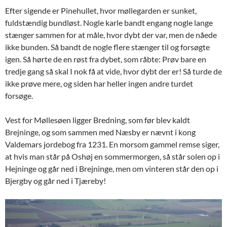
Efter sigende er Pinehullet, hvor møllegarden er sunket,
fuldstændig bundløst. Nogle karle bandt engang nogle lange
stænger sammen for at måle, hvor dybt der var, men de nåede
ikke bunden. Så bandt de nogle flere stænger til og forsøgte
igen. Så hørte de en røst fra dybet, som råbte: Prøv bare en
tredje gang så skal I nok få at vide, hvor dybt der er! Så turde de
ikke prøve mere, og siden har heller ingen andre turdet
forsøge.
Vest for Møllesøen ligger Bredning, som før blev kaldt
Brejninge, og som sammen med Næsby er nævnt i kong
Valdemars jordebog fra 1231. En morsom gammel remse siger,
at hvis man står på Oshøj en sommermorgen, så står solen op i
Hejninge og går ned i Brejninge, men om vinteren står den op i
Bjergby og går ned i Tjæreby!