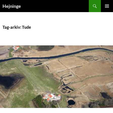
Søg
Hejninge
HOP
PRIMÆ
TIL
MENU
INDHOLD
Tag-arkiv: Tude