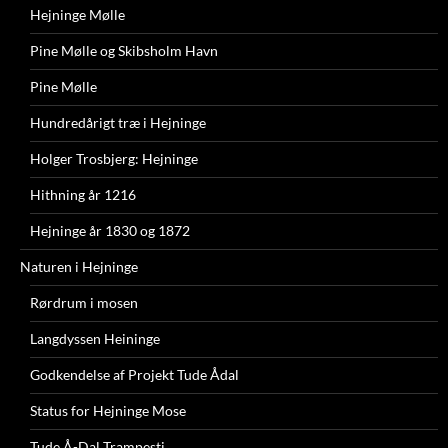
Hejninge Mølle
Pine Mølle og Skibsholm Havn
Pine Mølle
Hundredårigt træ i Hejninge
Holger Trosbjerg: Hejninge
Hithning år 1216
Hejninge år 1830 og 1872
Naturen i Hejninge
Rørdrum i mosen
Langdyssen Heininge
Godkendelse af Projekt Tude Ådal
Status for Hejninge Mose
Tude Å-Dal Trampesti