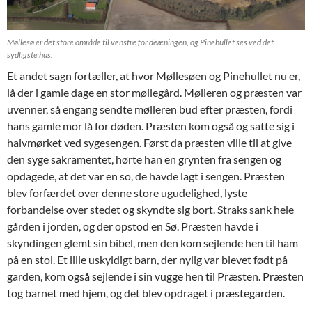
Møllesø er det store område til venstre for deæningen, og Pinehullet ses ved det
sydligste hus.
Et andet sagn fortæller, at hvor Møllesøen og Pinehullet nu er,
lå der i gamle dage en stor møllegård. Mølleren og præsten var
uvenner, så engang sendte mølleren bud efter præsten, fordi
hans gamle mor lå for døden. Præsten kom også og satte sig i
halvmørket ved sygesengen. Først da præsten ville til at give
den syge sakramentet, hørte han en grynten fra sengen og
opdagede, at det var en so, de havde lagt i sengen. Præsten
blev forfærdet over denne store ugudelighed, lyste
forbandelse over stedet og skyndte sig bort. Straks sank hele
gården i jorden, og der opstod en Sø. Præsten havde i
skyndingen glemt sin bibel, men den kom sejlende hen til ham
på en stol. Et lille uskyldigt barn, der nylig var blevet født på
garden, kom også sejlende i sin vugge hen til Præsten. Præsten
tog barnet med hjem, og det blev opdraget i præstegarden.