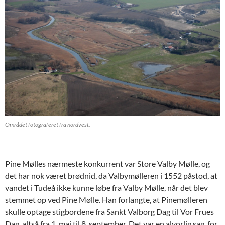
Området fotograferet fra nordvest.
Pine Mølles nærmeste konkurrent var Store Valby Mølle, og
det har nok været brødnid, da Valbymølleren i 1552 påstod, at
vandet i Tudeå ikke kunne løbe fra Valby Mølle, når det blev
stemmet op ved Pine Mølle. Han forlangte, at Pinemølleren
skulle optage stigbordene fra Sankt Valborg Dag til Vor Frues
Dag, altså fra 1. maj til 8. september. Det var en alvorlig sag, for