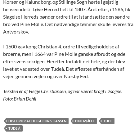
Korsør og Kalundborg, og Stillinge Sogn hørte i gejstlig
henseende til Løve Herred helt til 1807. Året efter, i 1586, fik
Slagelse Herreds bønder ordre til at istandsætte den søndre
bro ved Pine Mølle. Det nødvendige tømmer skulle leveres fra
Antvorskov.
I 1600 gav kong Christian 4. ordre til vedligeholdelse af
broerne, men i 1664 var Pine Mølle ganske afbrudt og øde
efter svenskekrigen. Herefter forfaldt det hele, og der blev
lavet et vadested over Tudeå. Det afløstes efterhånden af
vejen gennem vejlen og over Næsby Fed.
Teksten er af Helge Christiansen, og har været bragt i 2sogne.
Foto: Brian Dehli
HISTORIER AF HELGE CHRISTIANSEN
PINE MØLLE
TUDE
TUDE Å