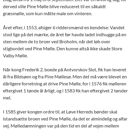
derved ville Pine Mølle blive reduceret til en såkaldt
græsmølle, som kun måtte male om vinteren.
Året efter, i 1553, afsiger 6 riddersmænd en kendelse: Vandet
stod lige på det mærke, de året før havde ladet indhugge på en
sten mellem de to broer ved Broholm, når det løb over
stigbordet ved Pine Mølle. Den kunne altså ikke skade Store
Valby Mølle.
Når kong Frederik 2. boede på Antvorskov Slot, fik han leveret
ål fra Bildsøen og fra Pine Møllesø. Men det må være blevet en
dårligere forretning at drive Pine Mølle, for i 1576 fik mølleren
eftergivet 1 tønde ål årligt, og i 1583 fik han eftergivet 2 tønder
mel.
I 1585 giver kongen ordre til, at Løve Herreds bønder skal
istandsætte broen ved Pine Mølle, da det er almindelig og alfar
vej. Mølledæmningen var på den tid en del af vejen mellem